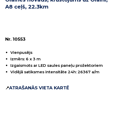
A8 ceļš, 22.3km
REZERVĒT
Nr. 10553
Vienpusējs
Izmērs: 6 x 3 m
Izgaismots ar LED saules paneļu prožektoriem
Vidējā satiksmes intensitāte 24h: 26367 a/m
ATRAŠANĀS VIETA KARTĒ
📍