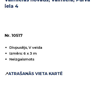
iela 4
REZERVĒT
Nr. 10517
Divpusējs, V veida
Izmērs: 6 x 3 m
Neizgaismots
ATRAŠANĀS VIETA KARTĒ
📍